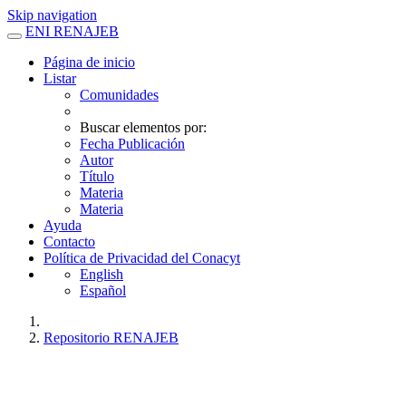
Skip navigation
ENI RENAJEB
Página de inicio
Listar
Comunidades
Buscar elementos por:
Fecha Publicación
Autor
Título
Materia
Materia
Ayuda
Contacto
Política de Privacidad del Conacyt
English
Español
Repositorio RENAJEB